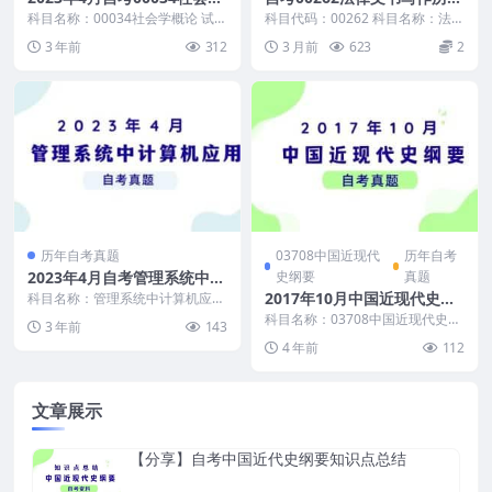
概论真题及答案
真题及答案打包
科目名称：00034社会学概论 试卷
科目代码：00262 科目名称：法律
全称：2023年4月高等教育自学考
文书写作 自考真题及答案包含： 2
3 年前
312
3 月前
623
2
试社会学概...
026年4...
历年自考真题
03708中国近现代
历年自考
2023年4月自考管理系统中计
史纲要
真题
算机应用真题及答案
2017年10月中国近现代史纲
科目名称：管理系统中计算机应用
已更新至： 自考历年真题汇总 ←
要自考真题及答案
科目名称：03708中国近现代史纲
3 年前
143
点击查看 自考...
要 试卷全称：2017年10月高等教
4 年前
112
育自学考试...
文章展示
【分享】自考中国近代史纲要知识点总结