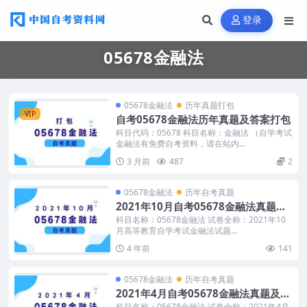
登录
05678金融法
05678金融法
历年真题打包
VIP
自考05678金融法历年真题及答案打包
科目代码：05678 科目名称：金融法 （自学考试
金融法有免费自考资料，请在站内...
3 月前
487
2
05678金融法
历年自考真题
2021年10月自考05678金融法真题及
答案
科目名称：05678金融法 试卷全称：2021年10
月高等教育自学考试金融法试题...
4 年前
141
05678金融法
历年自考真题
2021年4月自考05678金融法真题及答
案
科目名称：05678金融法 试卷全称：2021年4月