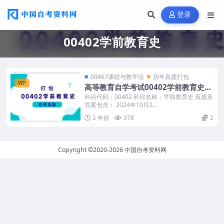
登录
00402学前教育史
00467课程与教学论
历年真题打包
VIP
高等教育自学考试00402学前教育史历
年真题及答案
科目代码：00402 科目名称：学前教育史 真题及
答案包含： 2024年10月2...
2 年前
378
2
Copyright ©2020-2026
中国自考资料网