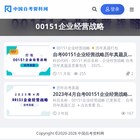
登录
00151企业经营战略
00151企业经营战略
历年真题打包
VIP
自考00151企业经营战略历年真题及答
案打包
科目代码：00151 科目名称：企业经营战略 自考
历年真题及答案包含： 2025...
11 月前
255
2
历年自考真题
2023年4月自考00151企业经营战略真
题及答案
科目名称：00151企业经营战略 已更新至： 自考
历年真题汇总 ←点击查看 自...
3 年前
167
Copyright ©2020-2026
中国自考资料网