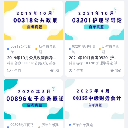
00318公共政
历年自考真
03201护理学导
历年自考真
策
题
论
题
2019年10月公共政策自考真
2021年10月自考03201护理
题及答案
学导论真题及答案
科目名称：00318公共政策 试卷全
科目名称：03201护理学导论 试卷
称：2019年10月高等教育自学考
全称：2021年10月高等教育自学
4 年前
73
4 年前
163
试公共政策...
考试护理学...
00896电子商务
历年自考真
历年自考真题