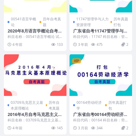
00541语言学概
历年自考真
11747管理学与人力
历年真题
论
题
资源管理
打包
2020年8月语言学概论自考真
广东省自考11747管理学与人
题和答案
力资源管理历年真题及答案
科目名称：00541语言学概论 试卷
科目代码：11747 科目名称：管理
全称：2020年8月高等教育自学考
学与人力资源管理 自考真题及答
4 年前
133
3 年前
475
2
试语言学概...
案包含： 广东...
VIP
03709马克思主义基
历年自
00164劳动经济
历年真题打
本原理概论
考真题
学
包
2016年4月自考马克思主义基
广东省自考00164劳动经济学
本原理概论真题和答案
历年真题及答案
科目名称：03709马克思主义基本
科目代码：00164 科目名称：劳动
原理概论 试卷全称：2016年4月高
经济学 自考真题及答案包含： 20
4 年前
145
3 月前
344
2
等教育自学...
26年4月...