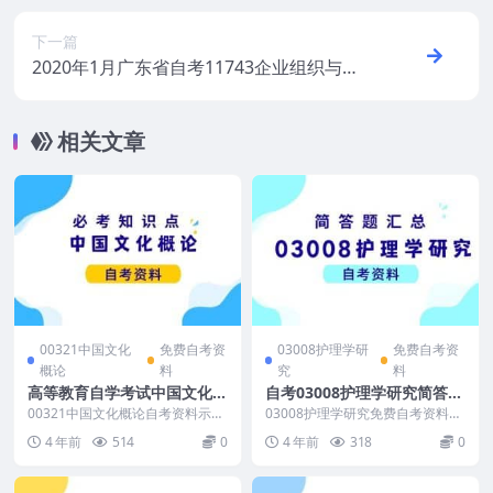
下一篇
2020年1月广东省自考11743企业组织与经
营环境真题和答案
相关文章
00321中国文化
免费自考资
03008护理学研
免费自考资
概论
料
究
料
高等教育自学考试中国文化概
自考03008护理学研究简答题
论必考知识点
汇总免费下载
00321中国文化概论自考资料示
03008护理学研究免费自考资料示
例： （资料是免费的，适用于全
例： （资料是免费的，适用于全
4 年前
514
0
4 年前
318
0
国高等教育自学考试...
国高等教育自学考...