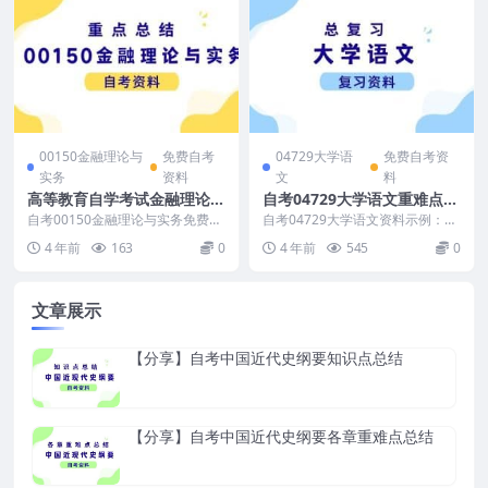
00150金融理论与
免费自考
04729大学语
免费自考资
实务
资料
文
料
高等教育自学考试金融理论与
自考04729大学语文重难点复
实务知识总结免费下载
习资料
自考00150金融理论与实务免费复
自考04729大学语文资料示例：
习资料示例： （资料是免费的，
（资料是免费的，适用于高等教育
4 年前
163
0
4 年前
545
0
适用于全国高等教...
自学考试大学语文...
文章展示
【分享】自考中国近代史纲要知识点总结
【分享】自考中国近代史纲要各章重难点总结