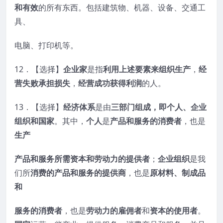
和有效
的所有东西。包括建筑物、机器、设备、交通工
具、
电脑、打印机等。
12．【选择】
企业家
是指
利用上述要素来
组织生产
，
经
营失败承担损失
，
经营成功获得利润
的人。
13．【选择】
经济体系
是由
三部门组成，即
个人、企业
组织和国家
。其中，
个人
是
产品和服务的消费者
，也是
生产
产品和服务所需资本和劳动力的提供者
；
企业组织
是我
们所
消费的产品和服务的提供商
，也是
原材料、制成品
和
服务的消费者
，也是
劳动力的雇佣者
和
资本的使用者
。