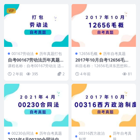
VIP
00167劳动法
历年真题打包
12656毛概
历年自考真题
自考00167劳动法历年真题及
2017年10月自考12656毛概
答案汇总
真题及答案
课程名称：自考00167劳动法 适用
科目名称：12656毛泽东思想和中
范围：全国高等教育自学考试劳动
国特色社会主义理论体系概论 试
2 年前
395
2
4 年前
81
法试题 自考劳...
卷全称：2017...
00230合同法
历年自考真题
00316西方政治
历年自考真
2021年4月00230合同法自考
制度
题