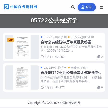
登录
05722公共经济学
05722公共经济学
05722公共经济学
VIP
自考公共经济学历年真题及答案
科目名称：05722公共经济学 自考真题及答案包
含： 2026年10月 2024...
3 月前
260
2
05722公共经济学
免费自考资料
自考05722公共经济学串讲笔记免费下
载
05722公共经济学免费自考资料示例： （资料是
免费的，适用于全国高等教育自学考...
4 年前
177
0
Copyright ©2020-2026
中国自考资料网