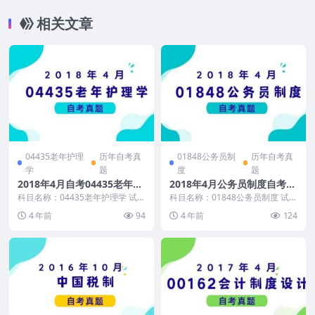
相关文章
04435老年护理
历年自考真
01848公务员制
历年自考真
学
题
度
题
2018年4月自考04435老年护
2018年4月公务员制度自考真
理学真题及答案
题及答案
科目名称：04435老年护理学 试卷
科目名称：01848公务员制度 试卷
全称：2018年4月高等教育自学考
全称：2016年4月高等教育自学考
4 年前
94
4 年前
124
试老年护理...
试公务员制...