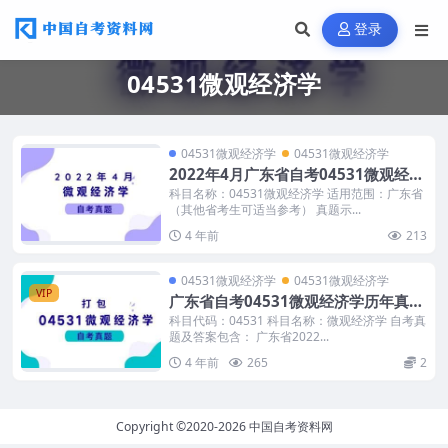
登录
04531微观经济学
04531微观经济学
04531微观经济学
2022年4月广东省自考04531微观经济
学历年真题及答案
科目名称：04531微观经济学 适用范围：广东省
（其他省考生可适当参考） 真题示...
4 年前
213
04531微观经济学
04531微观经济学
VIP
广东省自考04531微观经济学历年真题
及答案
科目代码：04531 科目名称：微观经济学 自考真
题及答案包含： 广东省2022...
4 年前
265
2
Copyright ©2020-2026
中国自考资料网