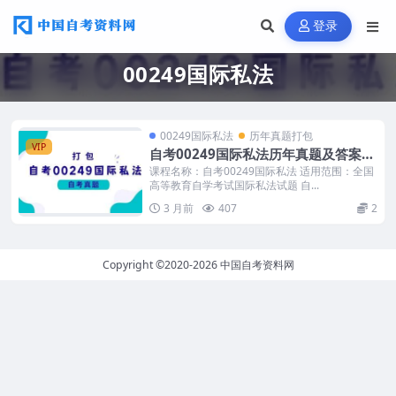
登录
00249国际私法
00249国际私法
历年真题打包
VIP
自考00249国际私法历年真题及答案汇
总
课程名称：自考00249国际私法 适用范围：全国
高等教育自学考试国际私法试题 自...
3 月前
407
2
Copyright ©2020-2026
中国自考资料网