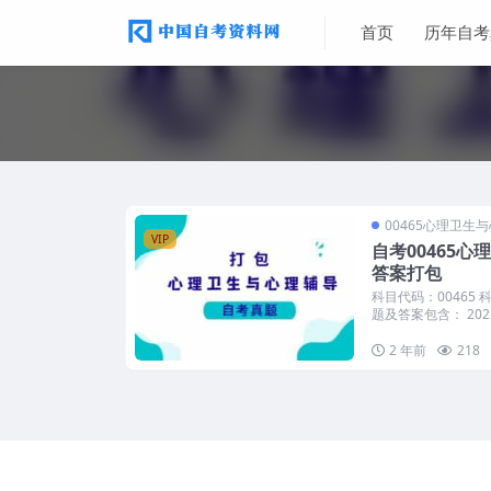
首页
历年自考
00465心理卫生
VIP
自考00465
答案打包
科目代码：00465
题及答案包含： 202..
2 年前
218