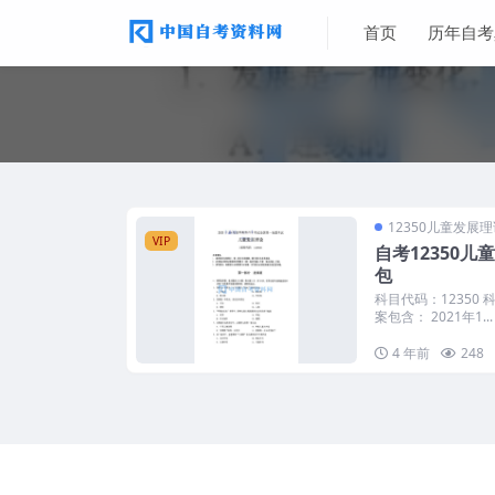
首页
历年自考
12350儿童发展
VIP
自考12350
包
科目代码：12350
案包含： 2021年1...
4 年前
248