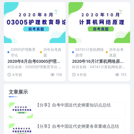
03005护理教育
历年自考真
04741计算机网络
历年自考
导论
题
原理
真题
2020年8月自考03005护理教
2020年10月计算机网络原理
育导论真题及答案
自考真题无答案
科目名称：03005护理教育导论 试
科目名称：04741计算机网络原理
卷全称：2020年8月高等教育自学
试卷全称：2020年10月高等教育
4 年前
158
4 年前
155
考试护理教...
自学考试计...
文章展示
【分享】自考中国近代史纲要知识点总结
【分享】自考中国近代史纲要各章重难点总结