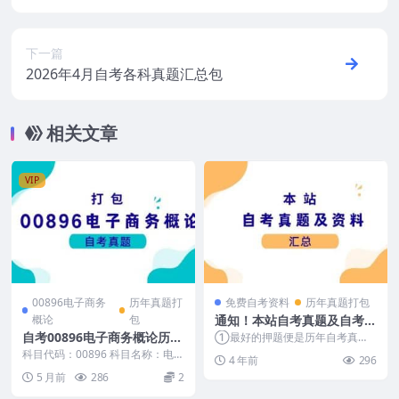
下一篇
2026年4月自考各科真题汇总包
相关文章
VIP
00896电子商务
历年真题打
免费自考资料
历年真题打包
概论
包
通知！本站自考真题及自考资
料汇总（持续更新中）
自考00896电子商务概论历年
①最好的押题便是历年自考真
题，自考就是这个体系，考来考去
真题及答案打包
科目代码：00896 科目名称：电子
4 年前
296
都是试卷上那些内容。那些...
商务概论 （自考00896电子商务概
5 月前
286
2
论有免费...