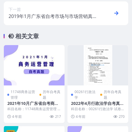
下一篇
2019年1月广东省自考市场与市场营销真题
及答案
相关文章
11748商务运营
历年自考真
00261行政法
历年自考真
管理
题
学
题
2021年10月广东省自考商务
2022年4月行政法学自考真题
运营管理真题及答案
及答案
科目名称：11748商务运营管理 适
科目名称：00261行政法学 试卷全
用范围：广东省（其他省考生可适
称：2022年4月高等教育自学考试
4 年前
217
4 年前
270
当参考） 真题...
行政法学试...