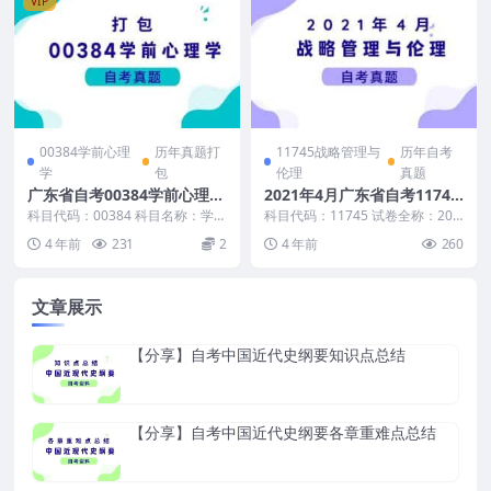
VIP
00384学前心理
历年真题打
11745战略管理与
历年自考
学
包
伦理
真题
广东省自考00384学前心理学
2021年4月广东省自考11745
历年真题及答案
战略管理与伦理真题和答案
科目代码：00384 科目名称：学前
科目代码：11745 试卷全称：202
心理学 自考真题及答案包含： 广
1年4月广东省自考战略管理与伦理
4 年前
231
2
4 年前
260
东省2022...
试题 真题...
文章展示
【分享】自考中国近代史纲要知识点总结
【分享】自考中国近代史纲要各章重难点总结