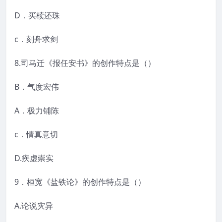
D．买椟还珠
c．刻舟求剑
8.司马迁《报任安书》的创作特点是（）
B．气度宏伟
A．极力铺陈
c．情真意切
D.疾虚崇实
9．桓宽《盐铁论》的创作特点是（）
A.论说灾异