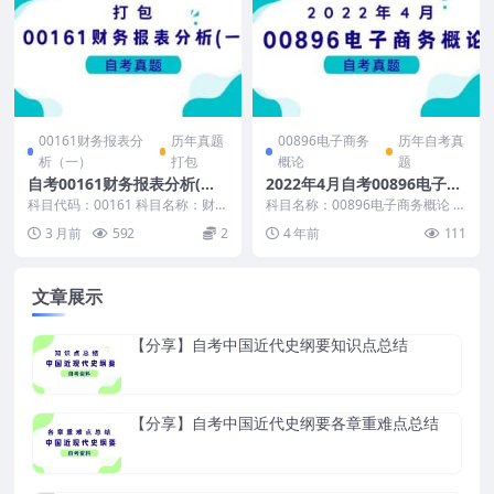
00161财务报表分
历年真题
00896电子商务
历年自考真
析（一）
打包
概论
题
自考00161财务报表分析(一)
2022年4月自考00896电子商
历年真题及答案打包
务概论真题暂无答案
科目代码：00161 科目名称：财务
科目名称：00896电子商务概论 试
报表分析(一) （自考00161财务报
卷全称：2022年4月高等教育自学
3 月前
592
2
4 年前
111
表分析...
考试电子商...
文章展示
【分享】自考中国近代史纲要知识点总结
【分享】自考中国近代史纲要各章重难点总结