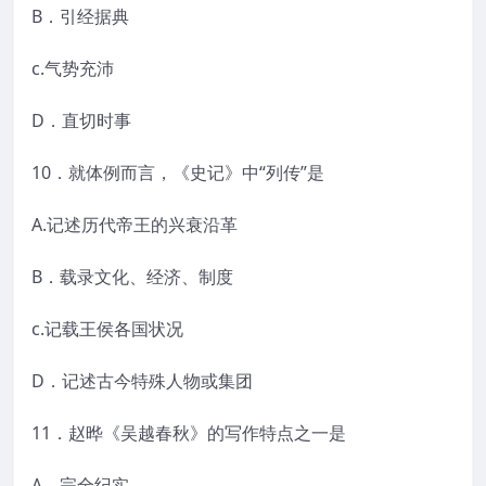
B．引经据典
c.气势充沛
D．直切时事
10．就体例而言，《史记》中“列传”是
A.记述历代帝王的兴衰沿革
B．载录文化、经济、制度
c.记载王侯各国状况
D．记述古今特殊人物或集团
11．赵晔《吴越春秋》的写作特点之一是
A．完全纪实