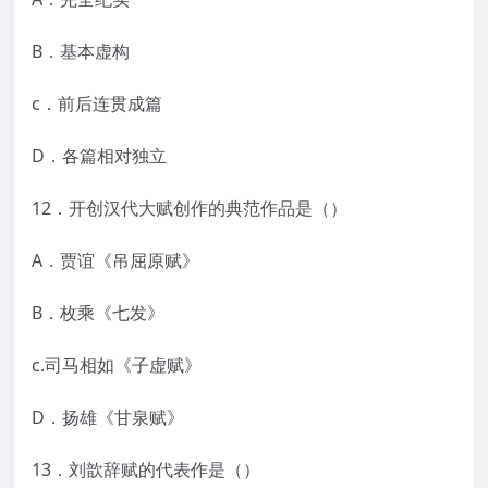
B．基本虚构
c．前后连贯成篇
D．各篇相对独立
12．开创汉代大赋创作的典范作品是（）
A．贾谊《吊屈原赋》
B．枚乘《七发》
c.司马相如《子虚赋》
D．扬雄《甘泉赋》
13．刘歆辞赋的代表作是（）