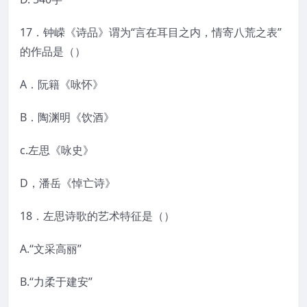
17．钟嵘《诗品》谓为“言在耳目之内，情寄八荒之表”
的作品是（）
A．阮籍《咏怀》
B．陶渊明《饮酒》
c.左思《咏史》
D，潘岳《悼亡诗》
18．左思诗歌的艺术特征是（）
A.“文采高丽”
B.“力柔于建安”