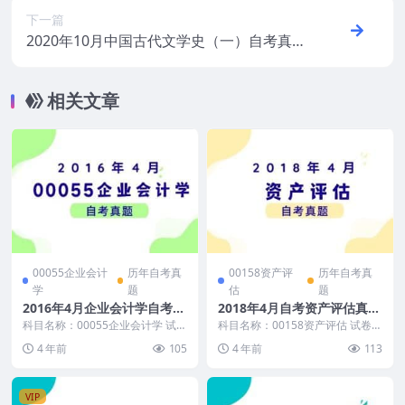
下一篇
2020年10月中国古代文学史（一）自考真题
和答案
相关文章
00055企业会计
历年自考真
00158资产评
历年自考真
学
题
估
题
2016年4月企业会计学自考真
2018年4月自考资产评估真题
题及答案
及答案
科目名称：00055企业会计学 试卷
科目名称：00158资产评估 试卷全
全称：2016年4月高等教育自学考
称：2018年4月高等教育自学考试
4 年前
105
4 年前
113
试企业会计...
资产评估试...
VIP