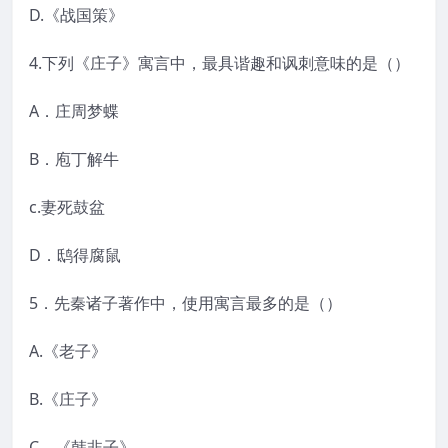
D.《战国策》
4.下列《庄子》寓言中，最具谐趣和讽刺意味的是（）
A．庄周梦蝶
B．庖丁解牛
c.妻死鼓盆
D．鸱得腐鼠
5．先秦诸子著作中，使用寓言最多的是（）
A.《老子》
B.《庄子》
C．《韩非子》