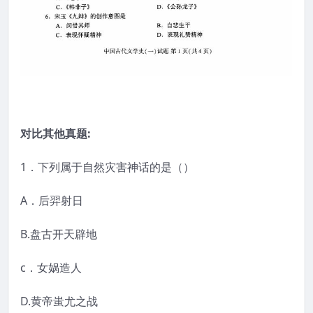
对比其他真题:
1．下列属于自然灾害神话的是（）
A．后羿射日
B.盘古开天辟地
c．女娲造人
D.黄帝蚩尤之战