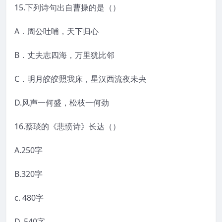
15.下列诗句出自曹操的是（）
A．周公吐哺，天下归心
B．丈夫志四海，万里犹比邻
C．明月皎皎照我床，星汉西流夜未央
D.风声一何盛，松枝一何劲
16.蔡琰的《悲愤诗》长达（）
A.250字
B.320字
c. 480字
D. 540字