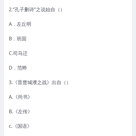
2.“孔子删诗”之说始自（）
A．左丘明
B．班固
C.司马迁
D．范晔
3.《晋楚城濮之战》出自（）
A.《尚书》
B.《左传》
c.《国语》