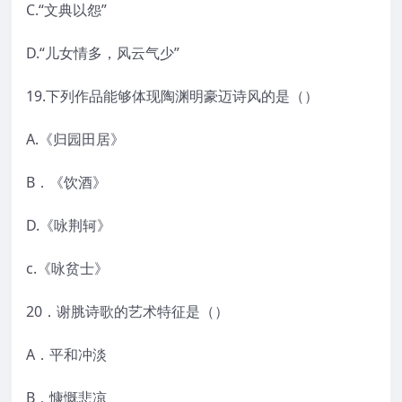
C.“文典以怨”
D.“儿女情多，风云气少”
19.下列作品能够体现陶渊明豪迈诗风的是（）
A.《归园田居》
B．《饮酒》
D.《咏荆轲》
c.《咏贫士》
20．谢脁诗歌的艺术特征是（）
A．平和冲淡
B．慷慨悲凉