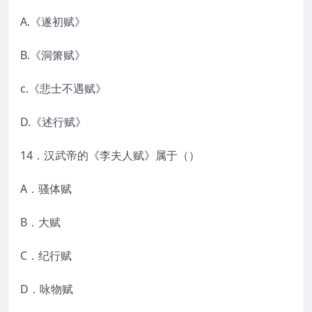
A.《遂初赋》
B.《洞箫赋》
c.《悲士不遇赋》
D.《述行赋》
14．汉武帝的《李夫人赋》属于（）
A．骚体赋
B．大赋
C．纪行赋
D．咏物赋