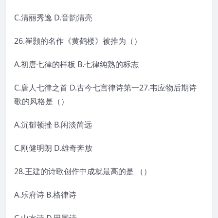
C.清丽秀逸 D.音韵清亮
26.崔颢的名作《黄鹤楼》被推为（）
A.初唐七律的样板 B.七律纯熟的标志
C.唐人七律之首 D.古今七言律诗第一27.韦应物后期诗
歌的风格是（）
A.沉郁顿挫 B.闲淡简远
C.刚健明朗 D.雄奇奔放
28.王建的诗歌创作中成就最高的是 （）
A.乐府诗 B.格律诗