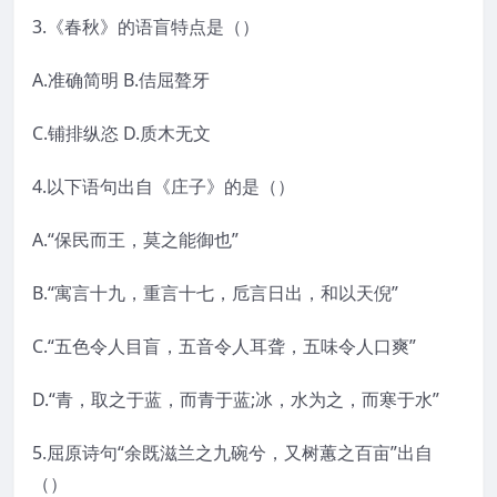
3.《春秋》的语盲特点是（）
A.准确简明 B.佶屈聱牙
C.铺排纵恣 D.质木无文
4.以下语句出自《庄子》的是（）
A.“保民而王，莫之能御也”
B.“寓言十九，重言十七，卮言日出，和以天倪”
C.“五色令人目盲，五音令人耳聋，五味令人口爽”
D.“青，取之于蓝，而青于蓝;冰，水为之，而寒于水”
5.屈原诗句“余既滋兰之九碗兮，又树蕙之百亩”出自
（）