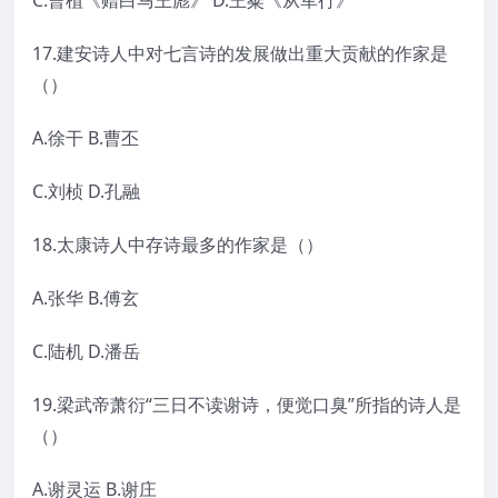
C.曹植《赠白马王彪》 D.王粲《从军行》
17.建安诗人中对七言诗的发展做出重大贡献的作家是
（）
A.徐干 B.曹丕
C.刘桢 D.孔融
18.太康诗人中存诗最多的作家是（）
A.张华 B.傅玄
C.陆机 D.潘岳
19.梁武帝萧衍“三日不读谢诗，便觉口臭”所指的诗人是
（）
A.谢灵运 B.谢庄