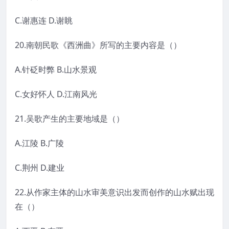
C.谢惠连 D.谢眺
20.南朝民歌《西洲曲》所写的主要内容是（）
A.针砭时弊 B.山水景观
C.女好怀人 D.江南风光
21.吴歌产生的主要地域是（）
A.江陵 B.广陵
C.荆州 D.建业
22.从作家主体的山水审美意识出发而创作的山水赋出现
在（）