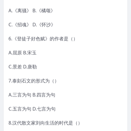
A.《离骚》 B.《橘颂》
C.《招魂》 D.《怀沙》
6.《登徒子好色赋》的作者是（）
A.屈原 B.宋玉
C.景差 D.唐勒
7.泰刻石文的形式为（）
A.三言为句 B.四言为句
C.五言为句 D.七言为句
8.汉代散文家刘向生活的时代是（）