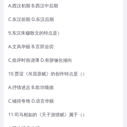
A.西汉初期 B.西汉中后期
C.东汉前期 D.东汉后期
9.东汉朱穆散文的特点是）
A.文风华丽 B.言辞迫切
C.批评时俗浇薄 D.有骈俪化倾向
10.贾谊《吊屈原赋》的创作特点是（）
A.抒情述志 B.歌功颂德
C.铺排夸饰 D.语言华丽
11.司马相如的《天子游猎赋》属于（）