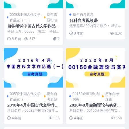
00533中国古代文学
历年真
历年自考真题
作品选（二）
题打包
各科自考视频课
自学考试中国古代文学作品选
笔果题库APP内官方原价： 精讲视
频88r一科，拼团价49r一科 串讲
（二）历年真题及答案
科目代码：00533（古二） 科目名
3 年前
3.0K
视频98r...
称：中国古代文学作品选二 真题
5 月前
517
2
及答案包含： ...
00532中国古代文学
历年自
00150金融理论与
历年自考
作品选（一）
考真题
实务
真题
2016年4月中国古代文学作品
2020年8月金融理论与实务自
选（一）自考真题及答案
考真题及答案
科目名称：00532中国古代文学作
科目名称：00150金融理论与实务
品选（一） 试卷全称：2016年4月
试卷全称：2020年8月高等教育自
4 年前
108
4 年前
158
高等教育自...
学考试金融...