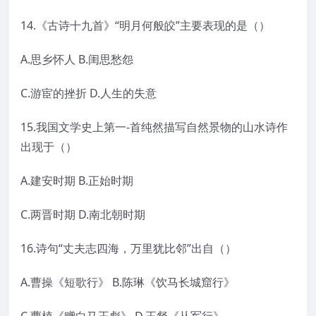
14.《古诗十九首》“明月何般皎”主要表现的是（）
A.思乡怀人 B.闺思愁怨
C.游宦的挫折 D.人生的失意
15.我国文学史上第一-首纯然描写自然景物的山水诗作
出现于（）
A.建安时期 B.正始时期
C.两晋时期 D.南北朝时期
16.诗句“丈夫志四海，万里犹比邻”出自（）
A.曹操《短歌行》 B.陈琳《饮马长城窟行》