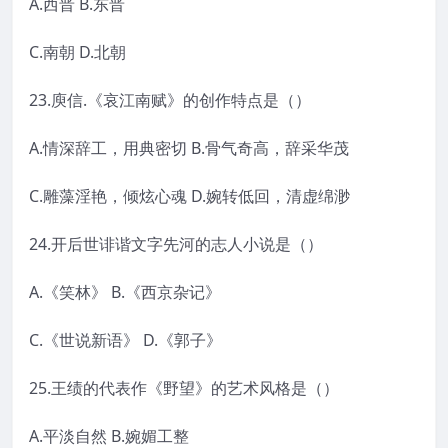
A.西晋 B.东晋
C.南朝 D.北朝
23.庾信.《哀江南赋》的创作特点是（）
A.情深辞工，用典密切 B.骨气奇高，辞采华茂
C.雕藻淫艳，倾炫心魂 D.婉转低回，清虚绵渺
24.开后世诽谐文字先河的志人小说是（）
A.《笑林》 B.《西京杂记》
C.《世说新语》 D.《郭子》
25.王绩的代表作《野望》的艺术风格是（）
A.平淡自然 B.婉媚工整