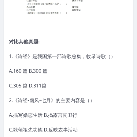
对比其他真题:
1.《诗经》是我国第一部诗歌总集，收录诗歌（）
A.160 篇 B.300 篇
C.305 篇 D.311篇
2.《诗经•幽风•七月》的主要内容是（）
A.描写婚恋生活 B.揭露宫闱丑行
C.歌颂祖先功德 D.反映农事活动