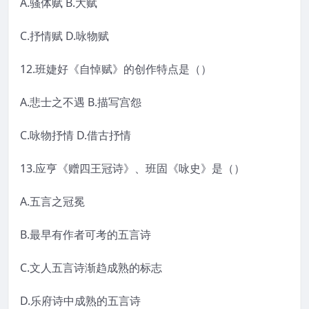
A.骚体赋 B.大赋
C.抒情赋 D.咏物赋
12.班婕好《自悼赋》的创作特点是（）
A.悲士之不遇 B.描写宫怨
C.咏物抒情 D.借古抒情
13.应亨《赠四王冠诗》、班固《咏史》是（）
A.五言之冠冕
B.最早有作者可考的五言诗
C.文人五言诗渐趋成熟的标志
D.乐府诗中成熟的五言诗