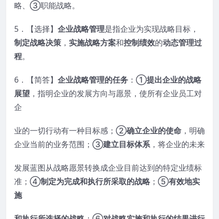
略、③职能战略。
5．【选择】
企业战略管理
是指企业为实现战略目标，
制定战略决策
，
实施战略方案
和
控制绩效
的
动态管理过
程
。
6．【简答】
企业战略管理的任务
：①
提出企业的战略
展望
，指明企业的发展方向与愿景，使所有企业员工对
企
业的一切行动有一种目标感；②
确立企业的使命
，明确
企业当前的业务范围；③
建立目标体系
，将企业的未来
发展蓝图从战略愿景转换成企业目前达到的特定业绩标
准；④
制定为完成和执行所采取的战略
；⑤
有效地实
施
和执行所选择的战略
；⑥
对战略实施和执行的结果进行