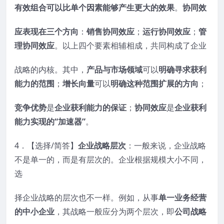
有效组合可以比单个因素能够产生更大的效果
。
协同效
应表现在三个方向
：
销售协同效应
；
运行协同效应
；
管
理协同效应
。以上四个要素相辅相成，共同构成了企业
战略的内核。其中，
产品与市场领域
可以
明确寻求获利
能力的范围
；
增长向量
可以
明确这种范围扩展的方向
；
竞争优势
是
企业获利能力的保证
；
协同效应
是
企业获利
能力实现的“加速器”
。
4．【选择/简答】
企业战略层次
：一般来说，企业战略
不是单一的，而是有层次的。企业根据规模大小不同，
选
择企业战略的层次也不一样。例如，从事
单一业务经营
的中小企业
，其战略一般应分为两个层次，即
公司战略