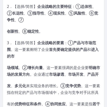
2．【选择/简答】
企业战略的主要特征
：①
总体性
、
②
长远性
、③
指导性
、④
现实性
、⑤
风险性
、⑥
竞
争性
、⑦
创新性
、⑧
稳定性
。
3．【选择/简答】
企业战略的要素
：①
产品与市场范
围
。这一要素阐明了企业
首先要确定
提供的产品
和
进入
的市
场领域
。②
增长向量
。这一要素强调的是企业要
明确市
场的发展方向
。企业通过
市场渗透
、
市场开发
、
产品开
发
、
多元化
来实现业务的增长。③
竞争优势
。这一要素
指在特定的产品与市场领域中，企业与竞争对手比所具
有的
优势特征和条件
。④
协同效应
。这一要素是指
若干