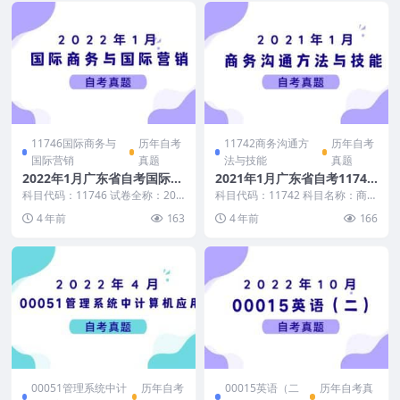
11746国际商务与
历年自考
11742商务沟通方
历年自考
国际营销
真题
法与技能
真题
2022年1月广东省自考国际商
2021年1月广东省自考11742
务与国际营销真题和答案
商务沟通方法与技能真题及答
科目代码：11746 试卷全称：202
科目代码：11742 科目名称：商务
2年1月广东省自考国际商务与国际
案
沟通方法与技能
4 年前
163
4 年前
166
营销试题 ...
00051管理系统中计
历年自考
00015英语（二
历年自考真