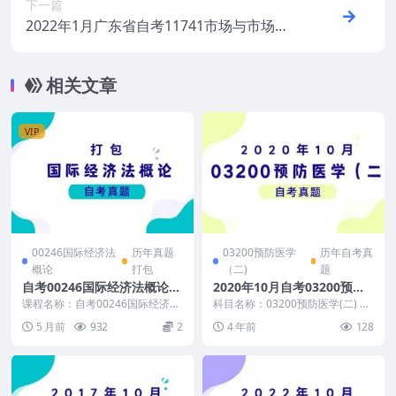
下一篇
2022年1月广东省自考11741市场与市场营
销
相关文章
VIP
00246国际经济法
历年真题
03200预防医学
历年自考真
概论
打包
（二)
题
自考00246国际经济法概论历
2020年10月自考03200预防
年真题及答案汇总
医学(二)真题及答案
课程名称：自考00246国际经济法
科目名称：03200预防医学(二) 试
概论 适用范围：全国高等教育自
卷全称：2020年10月高等教育自
5 月前
932
2
4 年前
128
学考试国际经济法...
学考试预...