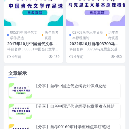
00531中国当代文
历年自考
03709马克思主义基
历年自
学作品选
真题
本原理概论
考真题
2017年10月中国当代文学作
2022年10月自考03709马克
品选自考真题及答案
思主义基本原理真题及答案
科目名称：00531中国当代文学作
科目名称：03709马克思主义基本
品选 试卷全称：2017年10月高等
原理 试卷全称：2022年10月高等
4 年前
139
4 年前
480
教育自学考...
教育自学考...
文章展示
【分享】自考中国近代史纲要知识点总结
【分享】自考中国近代史纲要各章重难点总结
【分享】自考00160审计学重难点串讲笔记