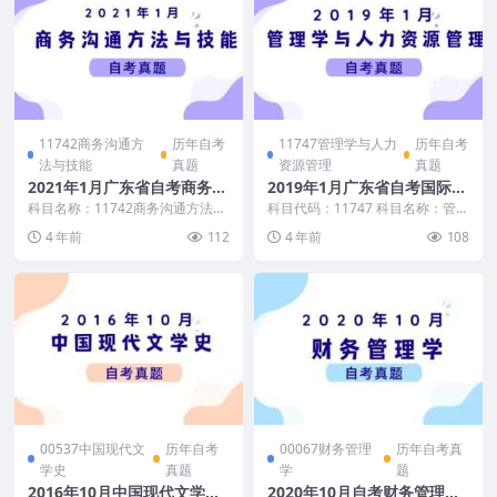
11742商务沟通方
历年自考
11747管理学与人力
历年自考
法与技能
真题
资源管理
真题
2021年1月广东省自考商务沟
2019年1月广东省自考国际商
通方法与技能真题及答案
务与国际营销真题和答案
科目名称：11742商务沟通方法与
科目代码：11747 科目名称：管理
技能 适用范围：广东省（其他省
学与人力资源管理
4 年前
112
4 年前
108
考生可适当参考）...
00537中国现代文
历年自考
00067财务管理
历年自考真
学史
真题
学
题
2016年10月中国现代文学史
2020年10月自考财务管理学