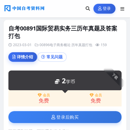
登录
自考00891国际贸易实务三历年真题及答案
打包
2023-03-01
00896电子商务概论
历年真题打包
159
详情介绍
常见问题
下载
2
学币
会员
会员
免费
免费
登录后购买