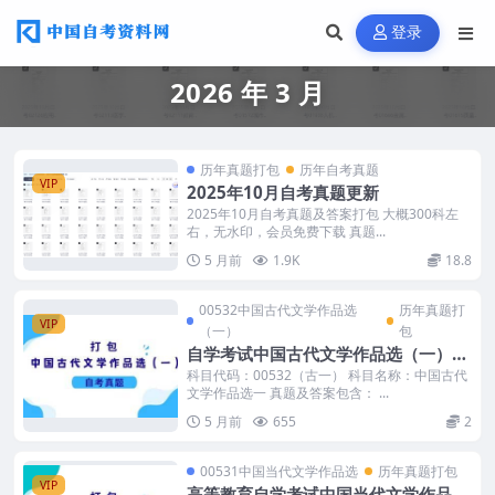
登录
2026 年 3 月
历年真题打包
历年自考真题
VIP
2025年10月自考真题更新
2025年10月自考真题及答案打包 大概300科左
右，无水印，会员免费下载 真题...
5 月前
1.9K
18.8
00532中国古代文学作品选
历年真题打
VIP
（一）
包
自学考试中国古代文学作品选（一）历
年真题及答案
科目代码：00532（古一） 科目名称：中国古代
文学作品选一 真题及答案包含： ...
5 月前
655
2
00531中国当代文学作品选
历年真题打包
VIP
高等教育自学考试中国当代文学作品选