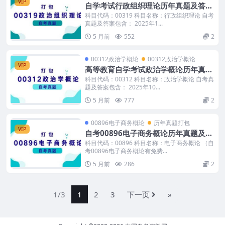
VIP
自学考试行政组织理论历年真题及答案
打包
科目代码：00319 科目名称：行政组织理论 自考
真题及答案包含： 2025年1...
5 月前
552
2
00312政治学概论
00312政治学概论
VIP
高等教育自学考试政治学概论历年真题
及答案打包
科目代码：00312 科目名称：政治学概论 自考真
题及答案包含： 2025年10...
5 月前
777
2
00896电子商务概论
历年真题打包
VIP
自考00896电子商务概论历年真题及答
案打包
科目代码：00896 科目名称：电子商务概论 （自
考00896电子商务概论有免费...
5 月前
286
2
1/3
1
2
3
下一页
»