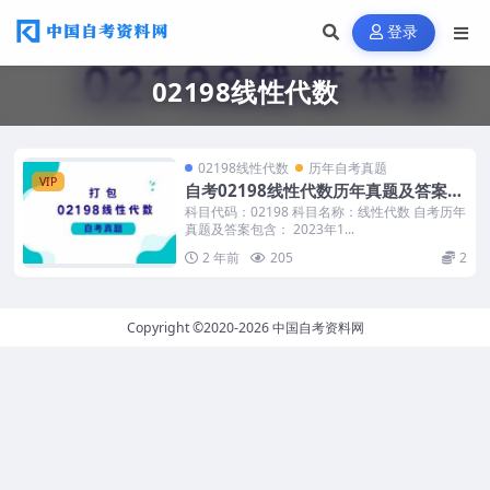
登录
02198线性代数
02198线性代数
历年自考真题
VIP
自考02198线性代数历年真题及答案打
包
科目代码：02198 科目名称：线性代数 自考历年
真题及答案包含： 2023年1...
2 年前
205
2
Copyright ©2020-2026
中国自考资料网