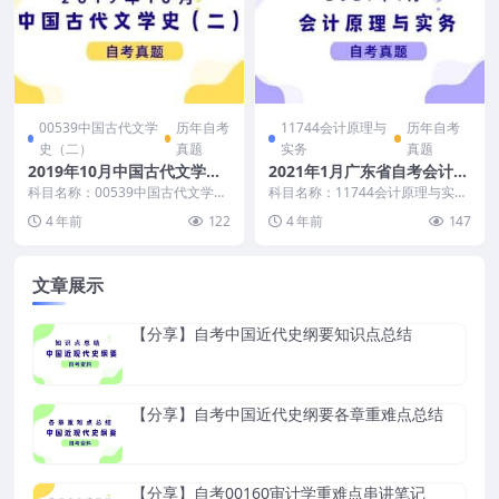
00539中国古代文学
历年自考
11744会计原理与
历年自考
史（二）
真题
实务
真题
2019年10月中国古代文学史
2021年1月广东省自考会计原
（二）自考真题和答案
理与实务真题及答案
科目名称：00539中国古代文学史
科目名称：11744会计原理与实务
（二） 试卷全称：2019年10月高
适用范围：广东省（其他省考生可
4 年前
122
4 年前
147
等教育自学...
适当参考） 真...
文章展示
【分享】自考中国近代史纲要知识点总结
【分享】自考中国近代史纲要各章重难点总结
【分享】自考00160审计学重难点串讲笔记