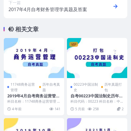
下一篇
2017年4月自考财务管理学真题及答案
相关文章
VIP
11748商务运营
历年自考真
00223中国法制
历年真题打
管理
题
史
包
2019年4月自考商务运营管理
自考00223中国法制史历年真
真题免费下载
题及答案打包
科目名称：11748商务运营管理 试
科目代码：00223 科目名称：中国
卷全称：2019年4月高等教育自学
法制史 自考中国法制史历年真题
4 年前
141
5 月前
258
2
考试商务运...
及答案包含： ...