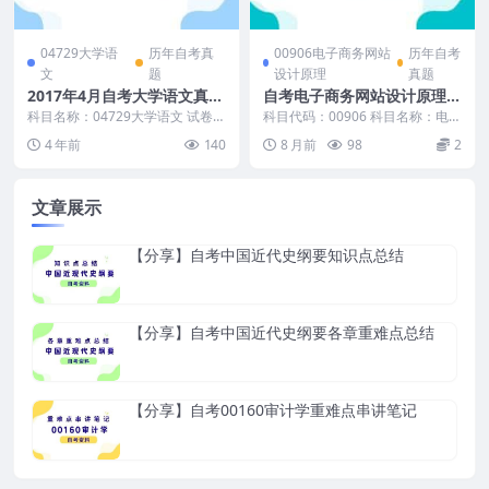
04729大学语
历年自考真
00906电子商务网站
历年自考
文
题
设计原理
真题
2017年4月自考大学语文真题
自考电子商务网站设计原理历
和答案
年真题及答案
科目名称：04729大学语文 试卷全
科目代码：00906 科目名称：电子
称：2017年4月高等教育自学考试
商务网站设计原理 真题及答案包
4 年前
140
8 月前
98
2
大学语文试...
含： 2025...
文章展示
【分享】自考中国近代史纲要知识点总结
【分享】自考中国近代史纲要各章重难点总结
【分享】自考00160审计学重难点串讲笔记