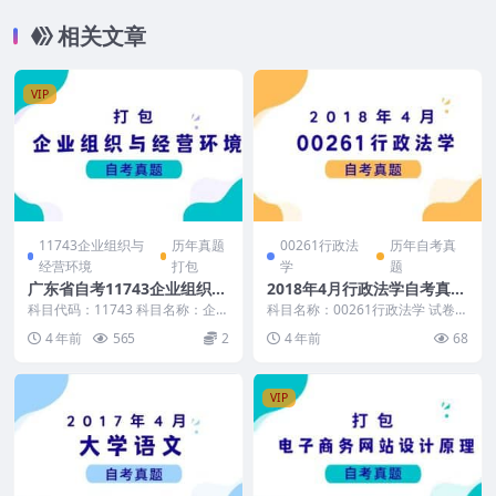
相关文章
VIP
11743企业组织与
历年真题
00261行政法
历年自考真
经营环境
打包
学
题
广东省自考11743企业组织与
2018年4月行政法学自考真题
经营环境历年真题及答案
及答案
科目代码：11743 科目名称：企业
科目名称：00261行政法学 试卷全
组织与经营环境 自考真题及答案
称：2018年4月高等教育自学考试
4 年前
565
2
4 年前
68
包含： 广东省...
行政法学试...
VIP