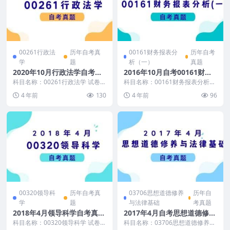
00261行政法
历年自考真
00161财务报表分
历年自考
学
题
析（一）
真题
2020年10月行政法学自考真
2016年10月自考00161财务
题及答案
报表分析(一)真题及答案
科目名称：00261行政法学 试卷全
科目名称：00161财务报表分析
称：2020年10月高等教育自学考
(一) 试卷全称：2016年10月高等
4 年前
130
4 年前
96
试行政法学...
教育自学考...
00320领导科
历年自考真
03706思想道德修养
历年自
学
题
与法律基础
考真题
2018年4月领导科学自考真题
2017年4月自考思想道德修养
及答案
与法律基础真题及答案
科目名称：00320领导科学 试卷全
科目名称：03706思想道德修养与