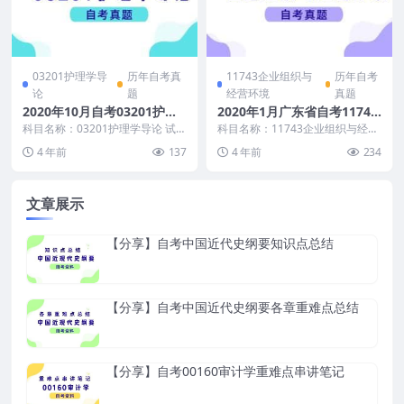
03201护理学导
历年自考真
11743企业组织与
历年自考
论
题
经营环境
真题
2020年10月自考03201护理
2020年1月广东省自考11743
学导论真题及答案
企业组织与经营环境真题和答
科目名称：03201护理学导论 试卷
科目名称：11743企业组织与经营
全称：2020年10月高等教育自学
案
环境 试卷全称：2020年1月广东省
4 年前
137
4 年前
234
考试护理学...
自考商务运...
文章展示
【分享】自考中国近代史纲要知识点总结
【分享】自考中国近代史纲要各章重难点总结
【分享】自考00160审计学重难点串讲笔记