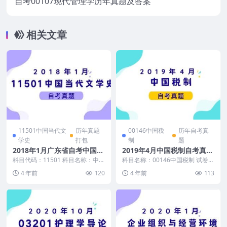
自考00107现代管理学历年真题及答案
相关文章
11501中国当代文
历年真题
00146中国税
历年自考真
学史
打包
制
题
2018年1月广东省自考中国当
2019年4月中国税制自考真题
代文学史真题及答案
和答案
科目代码：11501 科目名称：中国
科目名称：00146中国税制 试卷全
当代文学史 真题示例： (文档是没
称：2019年4月全国高等教育自学
4 年前
120
4 年前
113
有水印的,...
考试中国税...