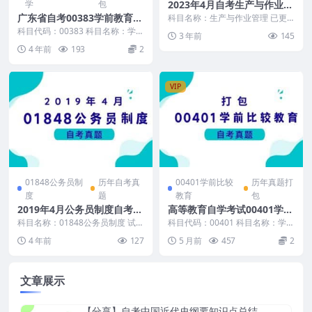
学
包
2023年4月自考生产与作业管
理真题及答案
广东省自考00383学前教育学
科目名称：生产与作业管理 已更
新至： 自考历年真题汇总 ←点击
写作历年真题及答案
科目代码：00383 科目名称：学前
3 年前
145
查看 自考真题示...
教育学 自考真题及答案包含： 广
4 年前
193
2
东省2022...
VIP
01848公务员制
历年自考真
00401学前比较
历年真题打
度
题
教育
包
2019年4月公务员制度自考真
高等教育自学考试00401学前
题及答案
比较教育历年真题及答案
科目名称：01848公务员制度 试卷
科目代码：00401 科目名称：学前
全称：2019年4月高等教育自学考
比较教育 真题及答案包含： 2025
4 年前
127
5 月前
457
2
试公务员制...
年10月...
文章展示
【分享】自考中国近代史纲要知识点总结