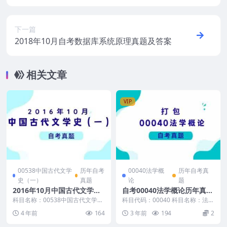
下一篇
2018年10月自考数据库系统原理真题及答案
相关文章
VIP
00538中国古代文学
历年自考
00040法学概
历年自考真
史（一）
真题
论
题
2016年10月中国古代文学史
自考00040法学概论历年真题
（一）自考真题和答案
及答案
科目名称：00538中国古代文学史
科目代码：00040 科目名称：法学
（一） 试卷全称：2016年10月全
概论 真题及答案包含： 2023年10
4 年前
164
3 年前
194
2
国高等教育...
月自考...