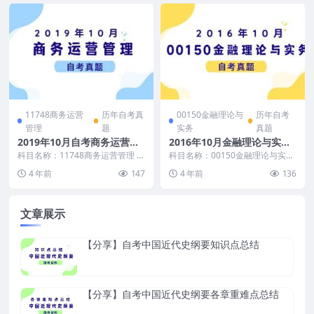
11748商务运营
历年自考真
00150金融理论与
历年自考
管理
题
实务
真题
2019年10月自考商务运营管
2016年10月金融理论与实务
理真题免费下载
自考真题及答案
科目名称：11748商务运营管理 试
科目名称：00150金融理论与实务
卷全称：2019年10月高等教育自
试卷全称：2016年10月高等教育
4 年前
147
4 年前
136
学考试商务...
自学考试金...
文章展示
【分享】自考中国近代史纲要知识点总结
【分享】自考中国近代史纲要各章重难点总结