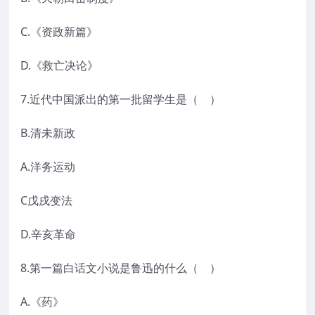
C.《资政新篇》
D.《救亡决论》
7.近代中国派出的第一批留学生是（ ）
B.清未新政
A.洋务运动
C戊戌变法
D.辛亥革命
8.第一篇白话文小说是鲁迅的什么（ ）
A.《药》