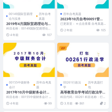
00149国际贸易理
历年自考
历年自考真题
论与实务
真题
2023年10月自考00051管理
系统中计算机应用真题及答案
2019年4月国际贸易理论与实
已更新至： ←点击查看 自考真题
示例： (文档是没有水印的,下图加
务自考真题及答案
科目名称：00149国际贸易理论与
2 年前
105
水印是为了防盗...
实务 试卷全称：2019年4月高等教
4 年前
107
育自学考试...
VIP
00155中级财务
历年自考真
00261行政法
历年真题打
会计
题
学
包
2017年10月中级财务会计自
高等教育自学考试行政法学历
考真题和答案
年真题及答案
科目名称：00155中级财务会计 试
科目代码：00261 科目名称：行政
卷全称：2017年10月全国高等教
法学 真题及答案包含： 2026年4
4 年前
99
3 月前
861
2
育自学考试...
月 20...