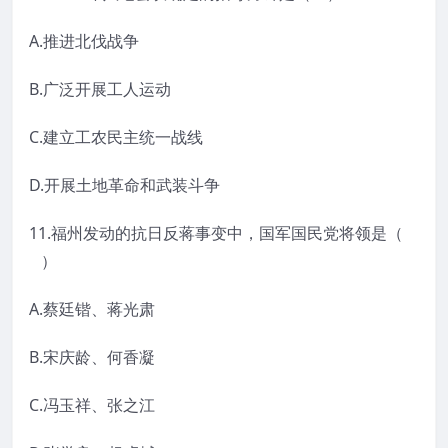
A.推进北伐战争
B.广泛开展工人运动
C.建立工农民主统一战线
D.开展土地革命和武装斗争
11.福州发动的抗日反蒋事变中，国军国民党将领是（
）
A.蔡廷锴、蒋光肃
B.宋庆龄、何香凝
C.冯玉祥、张之江