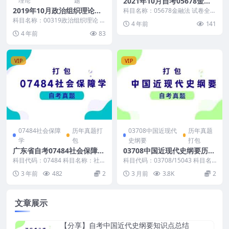
理论
题
2021年10月自考05678金融
法真题及答案
2019年10月政治组织理论自
科目名称：05678金融法 试卷全
称：2021年10月高等教育自学考
考真题及答案
科目名称：00319政治组织理论 试
4 年前
141
试金融法试题...
卷全称：2019年10月高等教育自
4 年前
83
学考试政治...
VIP
VIP
07484社会保障
历年真题打
03708中国近现代
历年真题
学
包
史纲要
打包
广东省自考07484社会保障学
03708中国近现代史纲要历年
历年真题及答案
自考真题及答案
科目代码：07484 科目名称：社会
科目代码：03708/15043 科目名
保障学 自考真题及答案包含： 广
称：中国近现代史纲要 真题及答
3 年前
482
2
3 月前
3.8K
2
东省2022...
案包含： ...
文章展示
【分享】自考中国近代史纲要知识点总结