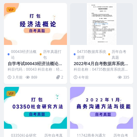
VIP
00043经济法概
历年真题打
04735数据库系统
历年自考
论
包
原理
真题
自学考试00043经济法概论历
2022年4月自考数据库系统原
年真题及答案
理真题及答案
科目代码：00043 科目名称：经济
科目名称：04735数据库系统原理
法概论 真题及答案包含： 2025年
试卷全称：2022年4月高等教育自
3 月前
869
2
4 年前
335
4月20...
学考试数据...
VIP
03350社会研究
历年自考真
11742商务沟通方
历年自考