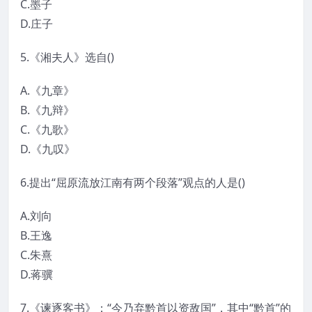
C.墨子
D.庄子
5.《湘夫人》选自()
A.《九章》
B.《九辩》
C.《九歌》
D.《九叹》
6.提出“屈原流放江南有两个段落”观点的人是()
A.刘向
B.王逸
C.朱熹
D.蒋骥
7.《谏逐客书》：“今乃弃黔首以资敌国”，其中“黔首”的