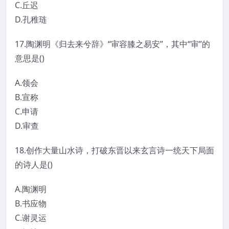
C.丘迟
D.孔稚琏
17.陶渊明《归去来兮辞》“审容膝之易安”，其中“审”的
意思是()
A.领会
B.宣称
C.申请
D.审查
18.创作大量山水诗，打破东晋以来玄言诗一统天下局面
的诗人是()
A.陶渊明
B.书应物
C.谢灵运