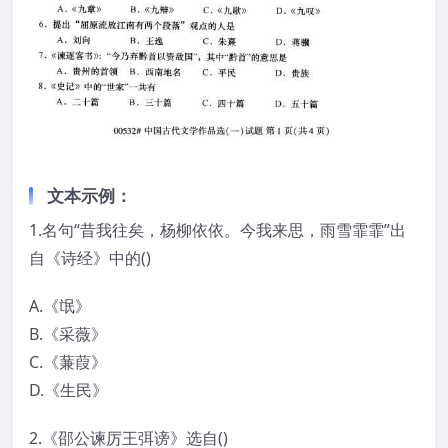
文本示例：
1.名句“昔我往矣，杨柳依依。今我来思，雨雪霏霏”出
自《诗经》中的()
A.《氓》
B.《采薇》
C.《蒹葭》
D.《生民》
2.《邵公谏厉王弭谤》选自()