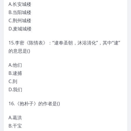
A.长安城楼
B.当阳城楼
C.荆州城楼
D.麦城城楼
15.李密《陈情表》：“逮奉圣朝，沐浴清化”，其中“逮”
的意思是()
A.他们
B.逮捕
C.到
D.我们
16.《抱朴子》的作者是()
A.葛洪
B.干宝