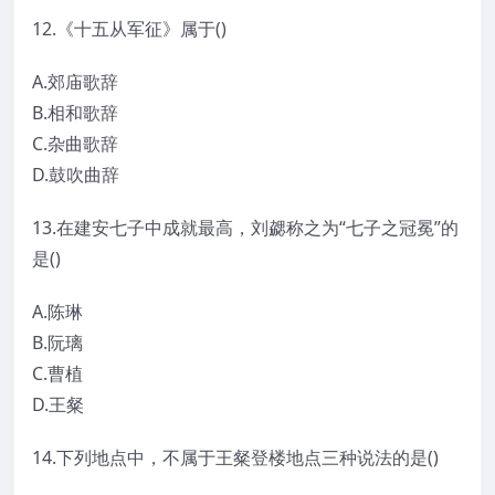
12.《十五从军征》属于()
A.郊庙歌辞
B.相和歌辞
C.杂曲歌辞
D.鼓吹曲辞
13.在建安七子中成就最高，刘勰称之为“七子之冠冕”的
是()
A.陈琳
B.阮璃
C.曹植
D.王粲
14.下列地点中，不属于王粲登楼地点三种说法的是()