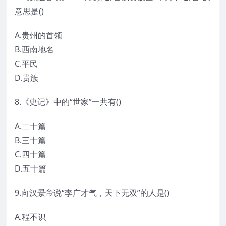
意思是()
A.贵州的首领
B.西南地名
C.平民
D.贵族
8.《史记》中的“世家”一共有()
A.二十篇
B.三十篇
C.四十篇
D.五十篇
9.向汉景帝说“李广才气，天下无双”的人是()
A.程不识