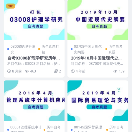
VIP
03008护理学研
历年真题打
03708中国近现代
历年自考
究
包
史纲要
真题
自考03008护理学研究历年真
2019年10月中国近现代史纲
题及答案打包
要自考真题及答案
科目代码：03008 科目名称：护理
科目名称：03708中国近现代史纲
学研究 （自学考试护理学研究有
要 试卷全称：2019年10月高等教
8 月前
463
2
4 年前
139
免费自考资料，...
育自学考试...
00051管理系统中计
历年自考
00149国际贸易理
历年自考