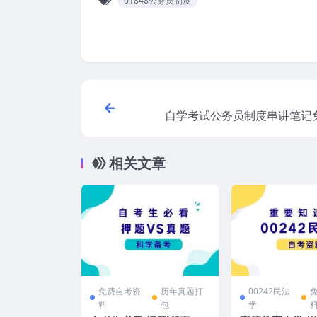
01848公务员制度
自学考试公务员制度串讲笔记
相关文章
免费自考资
历年真题打
00242民法
料
包
学