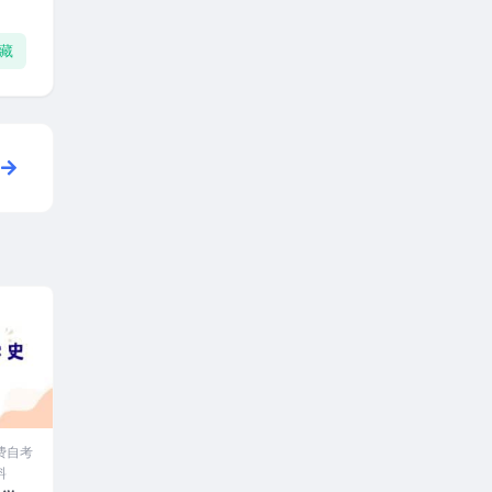
藏
费自考
料