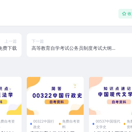
收
上一篇
下一篇
免费下载
高等教育自学考试公务员制度考试大纲免
费下载
免费自考资
00322中国行
免费自考资
00537中国现代
免
料
政史
料
文学史
资