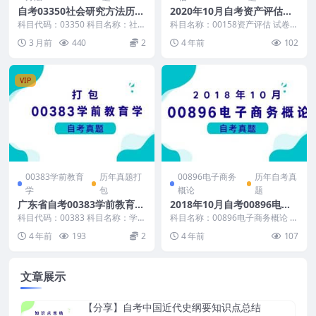
自考03350社会研究方法历年
2020年10月自考资产评估真
真题及答案
题及答案
科目代码：03350 科目名称：社会
科目名称：00158资产评估 试卷全
研究方法 真题及答案包含： 2026
称：2020年10月高等教育自学考
3 月前
440
2
4 年前
102
年4月自...
试资产评估...
VIP
00383学前教育
历年真题打
00896电子商务
历年自考真
学
包
概论
题
广东省自考00383学前教育学
2018年10月自考00896电子
写作历年真题及答案
商务概论真题及答案
科目代码：00383 科目名称：学前
科目名称：00896电子商务概论 试
教育学 自考真题及答案包含： 广
卷全称：2018年10月高等教育自
4 年前
193
2
4 年前
107
东省2022...
学考试电子...
文章展示
【分享】自考中国近代史纲要知识点总结