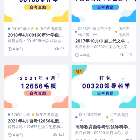
00160审计学
历年自考真题
00532中国古代文学
历年自
2018年4月00160审计学自考
作品选（一）
考真题
真题及答案
2017年10月中国古代文学作
科目名称：00160审计学 试卷全
称：2018年4月高等教育自学考试
品选（一）自考真题及答案
科目名称：00532中国古代文学作
4 年前
95
审计学试题 ...
品选（一） 试卷全称：2017年10
4 年前
119
月高等教育...
VIP
12656毛概
历年自考真题
00320领导科
历年真题打
2021年4月自考12656毛概真
学
包
题及答案
高等教育自学考试领导科学历
科目名称：12656毛泽东思想和中
国特色社会主义理论体系概论 试
年真题及答案
科目代码：00320 科目名称：领导
4 年前
141
卷全称：2021...
科学 真题及答案包含： 2026年4