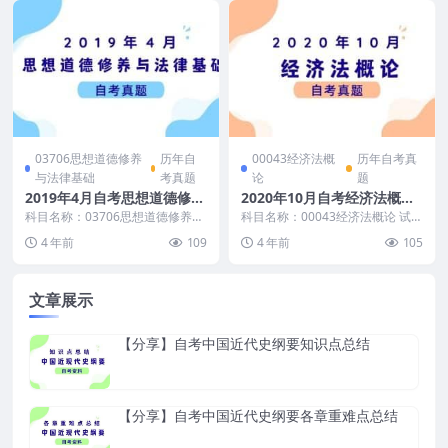
03706思想道德修养
历年自
00043经济法概
历年自考真
与法律基础
考真题
论
题
2019年4月自考思想道德修养
2020年10月自考经济法概论
与法律基础真题及答案
真题及答案
科目名称：03706思想道德修养与
科目名称：00043经济法概论 试卷
法律基础 试卷全称：2019年4月高
全称：2020年10月高等教育自学
4 年前
109
4 年前
105
等教育自学...
考试经济法...
文章展示
【分享】自考中国近代史纲要知识点总结
【分享】自考中国近代史纲要各章重难点总结