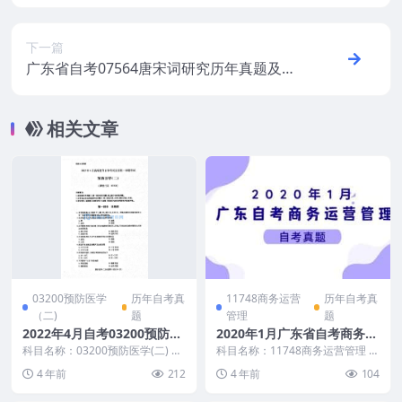
及答案
下一篇
广东省自考07564唐宋词研究历年真题及答
案
相关文章
03200预防医学
历年自考真
11748商务运营
历年自考真
（二)
题
管理
题
2022年4月自考03200预防医
2020年1月广东省自考商务运
学(二)真题无答案
营管理真题及答案
科目名称：03200预防医学(二) 试
科目名称：11748商务运营管理 试
卷全称：2022年4月高等教育自学
卷全称：2020年1月广东省自考商
4 年前
212
4 年前
104
考试预防...
务运营管理...