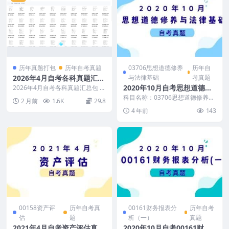
历年真题打包
历年自考真题
03706思想道德修养
历年自
2026年4月自考各科真题汇总
与法律基础
考真题
包
2020年10月自考思想道德修
2026年4月自考各科真题汇总包 大
概300科左右，清晰无水印
养与法律基础真题及答案
科目名称：03706思想道德修养与
2 月前
1.6K
29.8
法律基础 试卷全称：2020年10月
4 年前
143
高等教育自...
00158资产评
历年自考真
00161财务报表分
历年自考
估
题
析（一）
真题
2021年4月自考资产评估真题
2020年10月自考00161财务