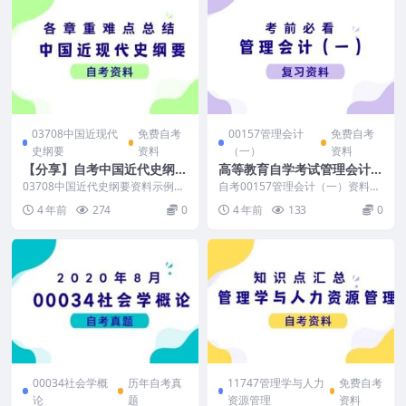
03708中国近现代
免费自考
00157管理会计
免费自考
史纲要
资料
（一）
资料
【分享】自考中国近代史纲要
高等教育自学考试管理会计
各章重难点总结
（一）考前必看
03708中国近代史纲要资料示例：
自考00157管理会计（一）资料示
（资料是免费的，适用于全国高等
例： （资料是免费的，适用于全
4 年前
274
0
4 年前
133
0
教育自学考试中...
国高等教育自学考...
00034社会学概
历年自考真
11747管理学与人力
免费自考
论
题
资源管理
资料