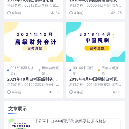
真题及答案
及答案
科目名称：00312政治学概论 试卷
科目名称：00600高级英语 试卷全
全称：2017年10月高等教育自学
称：2018年4月高等教育自学考试
4 年前
84
4 年前
175
考试政治学...
高级英语试...
00159高级财务
历年自考真
00146中国税
历年自考真
会计
题
制
题
2021年10月自考高级财务会
2018年4月中国税制自考真题
计真题及答案
和答案
科目名称：00159高级财务会计 试
科目名称：00146中国税制 试卷全
卷全称：2021年10月高等教育自
称：2018年4月全国高等教育自学
4 年前
135
4 年前
71
学考试高级...
考试中国税...
文章展示
【分享】自考中国近代史纲要知识点总结