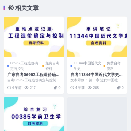
相关文章
06962工程造价确
免费自考
11344中国近代文
免费自考
定与控制
资料
学史
资料
广东自考06962工程造价确定
自考11344中国近代文学史串
与控制考前速记知识点
讲笔记分享
自考06962工程造价确定与控制免
文本示例： 第一章 近代中国社会
费资料示例： （资料是免费的，
与中国近代文化 一、求变——民
4 年前
217
0
4 年前
208
0
适用于广东省高等...
族进取精神的复苏 ...