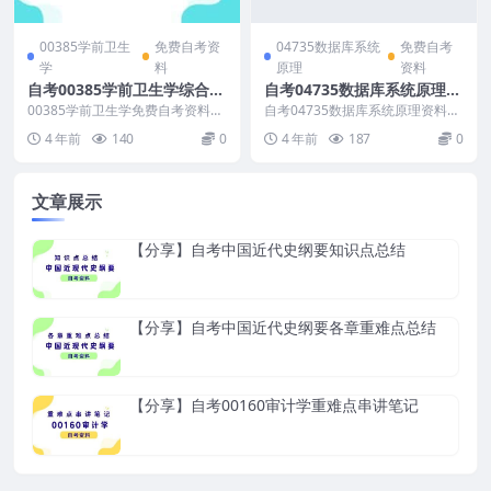
00385学前卫生
免费自考资
04735数据库系统
免费自考
学
料
原理
资料
自考00385学前卫生学综合复
自考04735数据库系统原理填
习资料分享
空题总结
00385学前卫生学免费自考资料示
自考04735数据库系统原理资料示
例： （资料是免费的，适用于全
例： （资料是免费的，适用于高
4 年前
140
0
4 年前
187
0
国高等教育自学考...
等教育自学考试数...
文章展示
【分享】自考中国近代史纲要知识点总结
【分享】自考中国近代史纲要各章重难点总结
【分享】自考00160审计学重难点串讲笔记