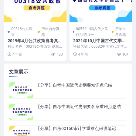
00318公共政
历年自考真
00532中国古代文学
历年自
策
题
作品选（一）
考真题
2019年4月公共政策自考真题
2021年10月中国古代文学作
及答案
品选（一）自考真题及答案
科目名称：00318公共政策 试卷全
科目名称：00532中国古代文学作
称：2019年4月高等教育自学考试
品选（一） 试卷全称：2021年10
4 年前
123
4 年前
164
公共政策试...
月高等教育...
文章展示
【分享】自考中国近代史纲要知识点总结
【分享】自考中国近代史纲要各章重难点总结
【分享】自考00160审计学重难点串讲笔记