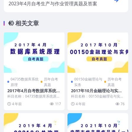
2023年4月自考生产与作业管理真题及答案
相关文章
04735数据库系统
历年自考
00150金融理论与
历年自考
原理
真题
实务
真题
2017年4月自考数据库系统原
2017年10月金融理论与实务
理真题及答案
自考真题及答案
科目名称：04735数据库系统原理
科目名称：00150金融理论与实务
试卷全称：2017年4月高等教育自
试卷全称：2017年10月高等教育
4 年前
117
4 年前
76
学考试数据...
自学考试金...