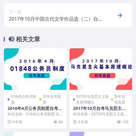
下一篇
2017年10月中国古代文学作品选（二）自考
真题及答案
相关文章
01848公务员制
历年自考真
03709马克思主义基
历年自
度
题
本原理概论
考真题
2016年4月公务员制度自考真
2017年10月自考马克思主义
题及答案
基本原理概论真题和答案
科目名称：01848公务员制度 试卷
科目名称：03709马克思主义基本
全称：2016年4月高等教育自学考
原理概论 试卷全称：2017年10月
4 年前
86
4 年前
139
试公务员制...
高等教育自...