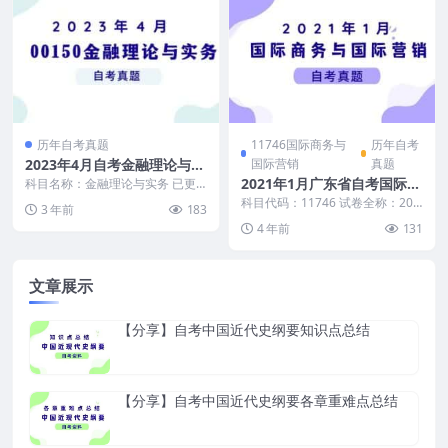
历年自考真题
11746国际商务与
历年自考
2023年4月自考金融理论与实
国际营销
真题
务真题及答案
2021年1月广东省自考国际商
科目名称：金融理论与实务 已更
新至： 自考历年真题汇总 ←点击
务与国际营销真题和答案
科目代码：11746 试卷全称：202
3 年前
183
查看 自考真题示...
1年1月广东省自考国际商务与国际
4 年前
131
营销试题 ...
文章展示
【分享】自考中国近代史纲要知识点总结
【分享】自考中国近代史纲要各章重难点总结