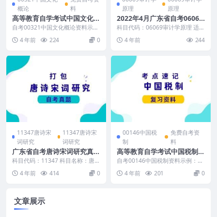
概论
料
原理
原理
高等教育自学考试中国文化概
2022年4月广东省自考06069
论简答题重难点汇总
审计学原理历年真题及答案
自考00321中国文化概论资料示
科目代码：06069审计学原理 适用
例： （资料是免费的，适用于全
范围：广东省（其他省考生可适当
4 年前
224
0
4 年前
244
国高等教育自学考试...
参考） 真题示...
11347唐诗宋
11347唐诗宋
00146中国税
免费自考资
词研究
词研究
制
料
广东省自考唐诗宋词研究真题
高等教育自学考试中国税制考
及答案
点速记
科目代码：11347 科目名称：唐诗
自考00146中国税制资料示例：
宋词研究 2018年1月广东省自考唐
（资料是免费的，适用于全国高等
4 年前
414
0
4 年前
201
0
诗宋词研...
教育自学考试美学...
文章展示